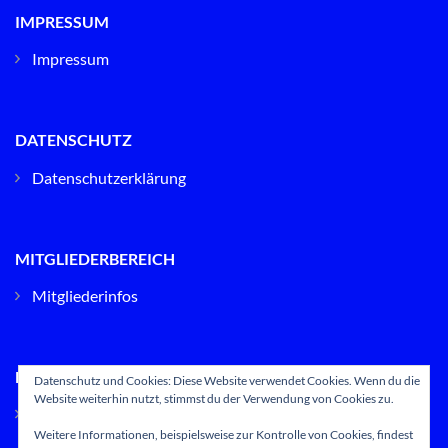
IMPRESSUM
Impressum
DATENSCHUTZ
Datenschutzerklärung
MITGLIEDERBEREICH
Mitgliederinfos
DOWNLOADS
Datenschutz und Cookies: Diese Website verwendet Cookies. Wenn du die
Website weiterhin nutzt, stimmst du der Verwendung von Cookies zu.
Downloads
Weitere Informationen, beispielsweise zur Kontrolle von Cookies, findest