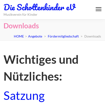
Inhalt
Die Schottenkinder eV
springen
Musikverein für Kinder
Downloads
HOME
>
Angebote
>
Fördermitgliedschaft
>
Downloads
Wichtiges und
Nützliches:
Satzung